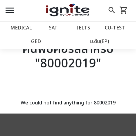
close
close
Skip
menu
search
shopping_cart
รถเข็น
to
Content
หน้าแรก
account_balance
MEDICAL
SAT
IELTS
CU‑TEST
เว็บไซต์อิกไนท์
power_settings_new
GED
ม.ต้น(EP)
ค้นพบคอร์สสำหรับ
"80002019"
โปรโมชั่น
local_offer
วางแผนการเรียน
import_contacts
เข้าสู่ระบบ
account_circle
We could not find anything for 80002019
ลงทะเบียน
assignment