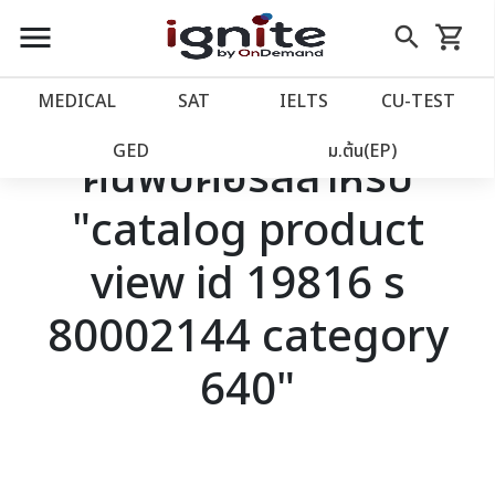
close
close
Skip
menu
search
shopping_cart
รถเข็น
to
Content
หน้าแรก
account_balance
MEDICAL
SAT
IELTS
CU‑TEST
เว็บไซต์อิกไนท์
power_settings_new
GED
ม.ต้น(EP)
ค้นพบคอร์สสำหรับ
"catalog product
โปรโมชั่น
local_offer
view id 19816 s
วางแผนการเรียน
import_contacts
80002144 category
เข้าสู่ระบบ
account_circle
640"
ลงทะเบียน
assignment