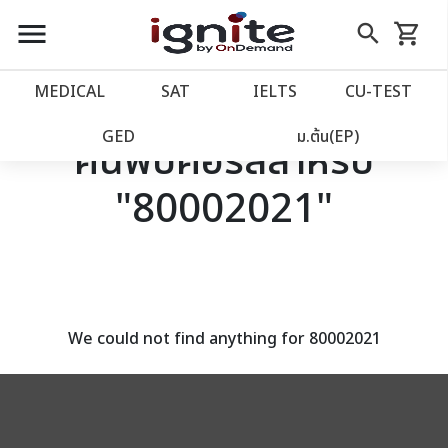
close
close
Skip
menu
search
shopping_cart
รถเข็น
to
Content
หน้าแรก
account_balance
MEDICAL
SAT
IELTS
CU‑TEST
เว็บไซต์อิกไนท์
power_settings_new
GED
ม.ต้น(EP)
ค้นพบคอร์สสำหรับ
"80002021"
โปรโมชั่น
local_offer
วางแผนการเรียน
import_contacts
เข้าสู่ระบบ
account_circle
We could not find anything for 80002021
ลงทะเบียน
assignment