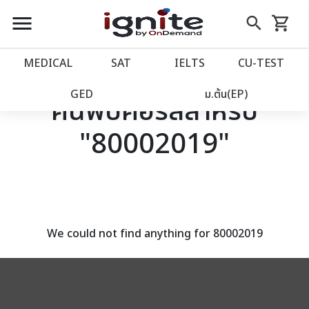
close
close
Skip
menu
search
shopping_cart
รถเข็น
to
Content
หน้าแรก
account_balance
MEDICAL
SAT
IELTS
CU‑TEST
เว็บไซต์อิกไนท์
power_settings_new
GED
ม.ต้น(EP)
ค้นพบคอร์สสำหรับ
"80002019"
โปรโมชั่น
local_offer
วางแผนการเรียน
import_contacts
เข้าสู่ระบบ
account_circle
We could not find anything for 80002019
ลงทะเบียน
assignment