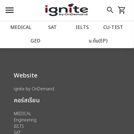
close
close
Skip
menu
search
shopping_cart
รถเข็น
to
Content
หน้าแรก
account_balance
MEDICAL
SAT
IELTS
CU‑TEST
We could not find anything for 80000177
เว็บไซต์อิกไนท์
power_settings_new
GED
ม.ต้น(EP)
โปรโมชั่น
local_offer
Website
วางแผนการเรียน
import_contacts
ignite by OnDemand
เข้าสู่ระบบ
account_circle
คอร์สเรียน
ลงทะเบียน
assignment
MEDICAL
Engineering
IELTS
SAT