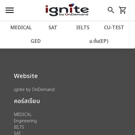
close
close
Skip
menu
search
shopping_cart
รถเข็น
to
Content
หน้าแรก
account_balance
MEDICAL
SAT
IELTS
CU‑TEST
We could not find anything for 80001509
เว็บไซต์อิกไนท์
power_settings_new
GED
ม.ต้น(EP)
โปรโมชั่น
local_offer
Website
วางแผนการเรียน
import_contacts
ignite by OnDemand
เข้าสู่ระบบ
account_circle
คอร์สเรียน
ลงทะเบียน
assignment
MEDICAL
Engineering
IELTS
SAT