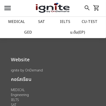
close
close
Skip
menu
search
shopping_cart
รถเข็น
to
Content
หน้าแรก
account_balance
MEDICAL
SAT
IELTS
CU‑TEST
We could not find anything for 80000875
เว็บไซต์อิกไนท์
power_settings_new
GED
ม.ต้น(EP)
โปรโมชั่น
local_offer
Website
วางแผนการเรียน
import_contacts
ignite by OnDemand
เข้าสู่ระบบ
account_circle
คอร์สเรียน
ลงทะเบียน
assignment
MEDICAL
Engineering
IELTS
SAT