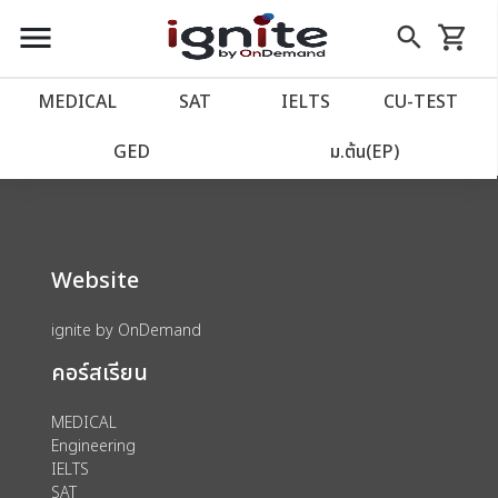
close
close
Skip
menu
search
shopping_cart
รถเข็น
to
Content
หน้าแรก
account_balance
MEDICAL
SAT
IELTS
CU‑TEST
We could not find anything for 80001863
เว็บไซต์อิกไนท์
power_settings_new
GED
ม.ต้น(EP)
โปรโมชั่น
local_offer
Website
วางแผนการเรียน
import_contacts
ignite by OnDemand
เข้าสู่ระบบ
account_circle
คอร์สเรียน
ลงทะเบียน
assignment
MEDICAL
Engineering
IELTS
SAT