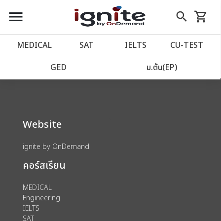
close
close
Skip
menu
search
shopping_cart
รถเข็น
to
Content
หน้าแรก
account_balance
MEDICAL
SAT
IELTS
CU‑TEST
We could not find anything for 80001509
เว็บไซต์อิกไนท์
power_settings_new
GED
ม.ต้น(EP)
โปรโมชั่น
local_offer
Website
วางแผนการเรียน
import_contacts
ignite by OnDemand
เข้าสู่ระบบ
account_circle
คอร์สเรียน
ลงทะเบียน
assignment
MEDICAL
Engineering
IELTS
SAT