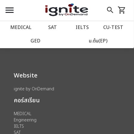
close
close
Skip
menu
search
shopping_cart
รถเข็น
to
Content
หน้าแรก
account_balance
MEDICAL
SAT
IELTS
CU‑TEST
We could not find anything for 80002039
เว็บไซต์อิกไนท์
power_settings_new
GED
ม.ต้น(EP)
โปรโมชั่น
local_offer
Website
วางแผนการเรียน
import_contacts
ignite by OnDemand
เข้าสู่ระบบ
account_circle
คอร์สเรียน
ลงทะเบียน
assignment
MEDICAL
Engineering
IELTS
SAT