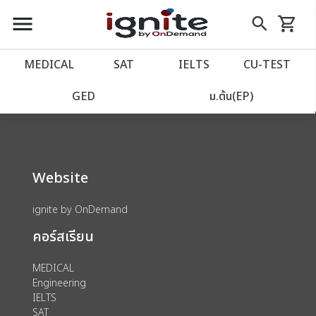
close
close
Skip
menu
search
shopping_cart
รถเข็น
to
Content
หน้าแรก
account_balance
MEDICAL
SAT
IELTS
CU‑TEST
We could not find anything for 80002040
เว็บไซต์อิกไนท์
power_settings_new
GED
ม.ต้น(EP)
โปรโมชั่น
local_offer
Website
วางแผนการเรียน
import_contacts
ignite by OnDemand
เข้าสู่ระบบ
account_circle
คอร์สเรียน
ลงทะเบียน
assignment
MEDICAL
Engineering
IELTS
SAT