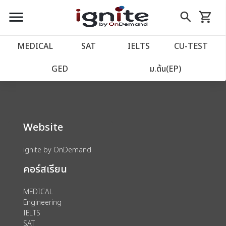
close
close
Skip
menu
search
shopping_cart
รถเข็น
to
Content
หน้าแรก
account_balance
MEDICAL
SAT
IELTS
CU‑TEST
We could not find anything for 80002125
เว็บไซต์อิกไนท์
power_settings_new
GED
ม.ต้น(EP)
โปรโมชั่น
local_offer
Website
วางแผนการเรียน
import_contacts
ignite by OnDemand
เข้าสู่ระบบ
account_circle
คอร์สเรียน
ลงทะเบียน
assignment
MEDICAL
Engineering
IELTS
SAT