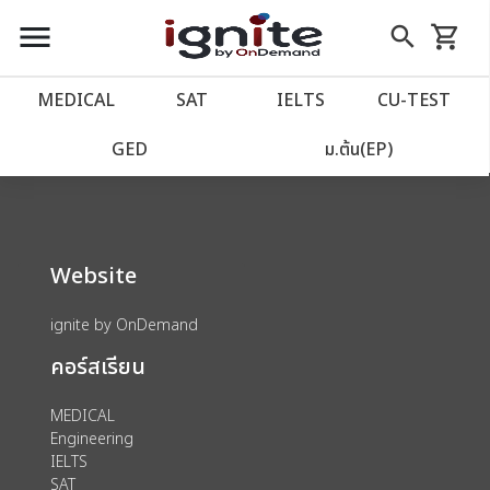
close
close
Skip
menu
search
shopping_cart
รถเข็น
to
Content
หน้าแรก
account_balance
MEDICAL
SAT
IELTS
CU‑TEST
We could not find anything for 80001172
เว็บไซต์อิกไนท์
power_settings_new
GED
ม.ต้น(EP)
โปรโมชั่น
local_offer
Website
วางแผนการเรียน
import_contacts
ignite by OnDemand
เข้าสู่ระบบ
account_circle
คอร์สเรียน
ลงทะเบียน
assignment
MEDICAL
Engineering
IELTS
SAT