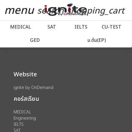
close
close
Skip
menu
รถเข็น
search
shopping_cart
to
Content
account_balance
หน้าแรก
MEDICAL
SAT
IELTS
CU‑TEST
We could not find anything for 80002125
power_settings_new
เว็บไซต์อิก
GED
ม.ต้น(EP)
ไนท์
local_offer
โปรโมชั่น
Website
import_contacts
วางแผนการเรียน
ignite by OnDemand
account_circle
เข้าสู่ระบบ
คอร์สเรียน
MEDICAL
assignment
ลงทะเบียน
Engineering
IELTS
SAT