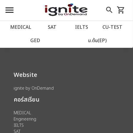
close
close
Skip
menu
search
shopping_cart
รถเข็น
to
Content
หน้าแรก
account_balance
MEDICAL
SAT
IELTS
CU‑TEST
We could not find anything for 80000179
เว็บไซต์อิกไนท์
power_settings_new
GED
ม.ต้น(EP)
โปรโมชั่น
local_offer
Website
วางแผนการเรียน
import_contacts
ignite by OnDemand
เข้าสู่ระบบ
account_circle
คอร์สเรียน
ลงทะเบียน
assignment
MEDICAL
Engineering
IELTS
SAT