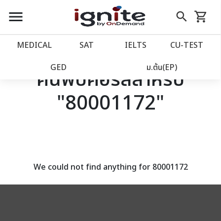
close
close
Skip
menu
search
shopping_cart
รถเข็น
to
Content
หน้าแรก
account_balance
MEDICAL
SAT
IELTS
CU‑TEST
เว็บไซต์อิกไนท์
power_settings_new
GED
ม.ต้น(EP)
ค้นพบคอร์สสำหรับ
"80001172"
โปรโมชั่น
local_offer
วางแผนการเรียน
import_contacts
เข้าสู่ระบบ
account_circle
We could not find anything for 80001172
ลงทะเบียน
assignment