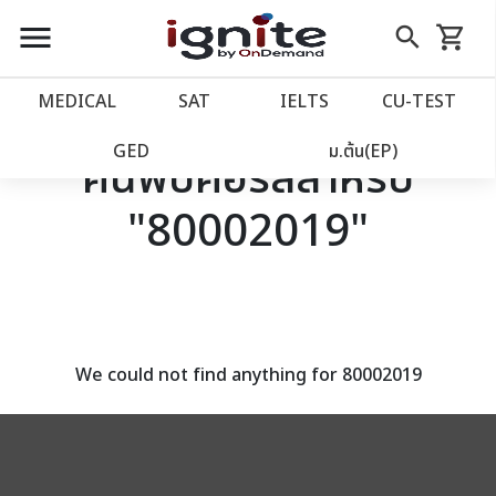
close
close
Skip
menu
search
shopping_cart
รถเข็น
to
Content
หน้าแรก
account_balance
MEDICAL
SAT
IELTS
CU‑TEST
เว็บไซต์อิกไนท์
power_settings_new
GED
ม.ต้น(EP)
ค้นพบคอร์สสำหรับ
"80002019"
โปรโมชั่น
local_offer
วางแผนการเรียน
import_contacts
เข้าสู่ระบบ
account_circle
We could not find anything for 80002019
ลงทะเบียน
assignment