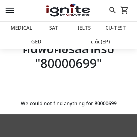
close
close
Skip
menu
search
shopping_cart
รถเข็น
to
Content
หน้าแรก
account_balance
MEDICAL
SAT
IELTS
CU‑TEST
เว็บไซต์อิกไนท์
power_settings_new
GED
ม.ต้น(EP)
ค้นพบคอร์สสำหรับ
"80000699"
โปรโมชั่น
local_offer
วางแผนการเรียน
import_contacts
เข้าสู่ระบบ
account_circle
We could not find anything for 80000699
ลงทะเบียน
assignment