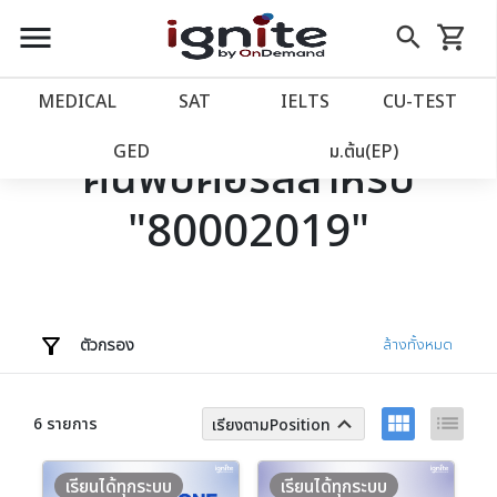
close
close
Skip
menu
search
shopping_cart
รถเข็น
to
Content
หน้าแรก
account_balance
MEDICAL
SAT
IELTS
CU‑TEST
เว็บไซต์อิกไนท์
power_settings_new
GED
ม.ต้น(EP)
ค้นพบคอร์สสำหรับ
"80002019"
โปรโมชั่น
local_offer
วางแผนการเรียน
import_contacts
เข้าสู่ระบบ
account_circle
ตัวกรอง
ล้างทั้งหมด
ลงทะเบียน
assignment
view_module
list
keyboard_arrow_up
6 รายการ
เรียงตามPosition
เรียนได้ทุกระบบ
เรียนได้ทุกระบบ