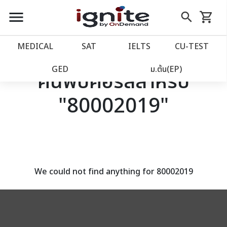
close
close
Skip
menu
search
shopping_cart
รถเข็น
to
Content
หน้าแรก
account_balance
MEDICAL
SAT
IELTS
CU‑TEST
เว็บไซต์อิกไนท์
power_settings_new
GED
ม.ต้น(EP)
ค้นพบคอร์สสำหรับ
"80002019"
โปรโมชั่น
local_offer
วางแผนการเรียน
import_contacts
เข้าสู่ระบบ
account_circle
We could not find anything for 80002019
ลงทะเบียน
assignment