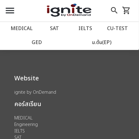
close
close
Skip
menu
search
shopping_cart
รถเข็น
to
Content
หน้าแรก
account_balance
MEDICAL
SAT
IELTS
CU‑TEST
We could not find anything for 80002125
เว็บไซต์อิกไนท์
power_settings_new
GED
ม.ต้น(EP)
โปรโมชั่น
local_offer
Website
วางแผนการเรียน
import_contacts
ignite by OnDemand
เข้าสู่ระบบ
account_circle
คอร์สเรียน
ลงทะเบียน
assignment
MEDICAL
Engineering
IELTS
SAT