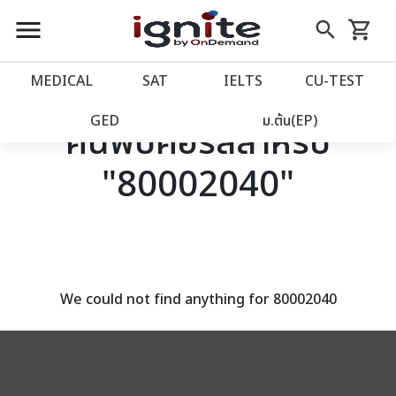
close
close
Skip
menu
search
shopping_cart
รถเข็น
to
Content
หน้าแรก
account_balance
MEDICAL
SAT
IELTS
CU‑TEST
เว็บไซต์อิกไนท์
power_settings_new
GED
ม.ต้น(EP)
ค้นพบคอร์สสำหรับ
"80002040"
โปรโมชั่น
local_offer
วางแผนการเรียน
import_contacts
เข้าสู่ระบบ
account_circle
We could not find anything for 80002040
ลงทะเบียน
assignment