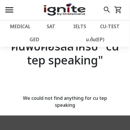
close
close
Skip
menu
search
shopping_cart
รถเข็น
to
Content
หน้าแรก
account_balance
MEDICAL
SAT
IELTS
CU‑TEST
เว็บไซต์อิกไนท์
power_settings_new
GED
ม.ต้น(EP)
ค้นพบคอร์สสำหรับ "cu
tep speaking"
โปรโมชั่น
local_offer
วางแผนการเรียน
import_contacts
เข้าสู่ระบบ
account_circle
We could not find anything for cu tep
speaking
ลงทะเบียน
assignment