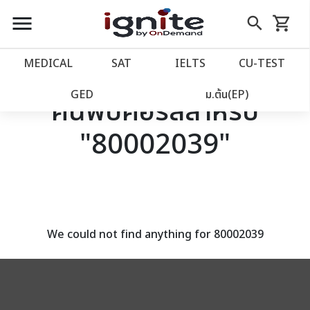
close
close
Skip
menu
search
shopping_cart
รถเข็น
to
Content
หน้าแรก
account_balance
MEDICAL
SAT
IELTS
CU‑TEST
เว็บไซต์อิกไนท์
power_settings_new
GED
ม.ต้น(EP)
ค้นพบคอร์สสำหรับ
"80002039"
โปรโมชั่น
local_offer
วางแผนการเรียน
import_contacts
เข้าสู่ระบบ
account_circle
We could not find anything for 80002039
ลงทะเบียน
assignment