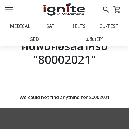
close
close
Skip
menu
search
shopping_cart
รถเข็น
to
Content
หน้าแรก
account_balance
MEDICAL
SAT
IELTS
CU‑TEST
เว็บไซต์อิกไนท์
power_settings_new
GED
ม.ต้น(EP)
ค้นพบคอร์สสำหรับ
"80002021"
โปรโมชั่น
local_offer
วางแผนการเรียน
import_contacts
เข้าสู่ระบบ
account_circle
We could not find anything for 80002021
ลงทะเบียน
assignment