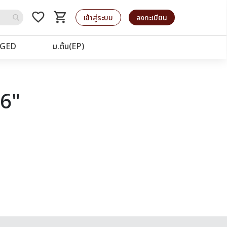
favorite_border
shopping_cart
รถเข็น
เข้าสู่ระบบ
ลงทะเบียน
GED
ม.ต้น(EP)
76"