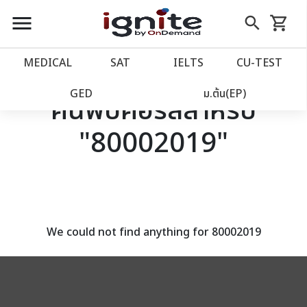
close
close
Skip
menu
search
shopping_cart
รถเข็น
to
Content
หน้าแรก
account_balance
MEDICAL
SAT
IELTS
CU‑TEST
เว็บไซต์อิกไนท์
power_settings_new
GED
ม.ต้น(EP)
ค้นพบคอร์สสำหรับ
"80002019"
โปรโมชั่น
local_offer
วางแผนการเรียน
import_contacts
เข้าสู่ระบบ
account_circle
We could not find anything for 80002019
ลงทะเบียน
assignment