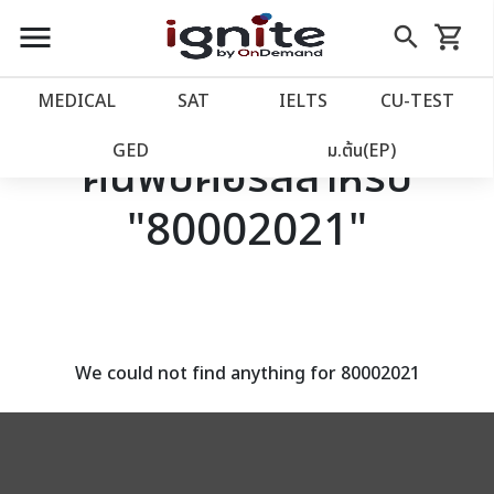
close
close
Skip
menu
search
shopping_cart
รถเข็น
to
Content
หน้าแรก
account_balance
MEDICAL
SAT
IELTS
CU‑TEST
เว็บไซต์อิกไนท์
power_settings_new
GED
ม.ต้น(EP)
ค้นพบคอร์สสำหรับ
"80002021"
โปรโมชั่น
local_offer
วางแผนการเรียน
import_contacts
เข้าสู่ระบบ
account_circle
We could not find anything for 80002021
ลงทะเบียน
assignment