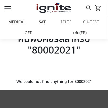
close
close
Skip
menu
search
shopping_cart
รถเข็น
to
Content
หน้าแรก
account_balance
MEDICAL
SAT
IELTS
CU‑TEST
เว็บไซต์อิกไนท์
power_settings_new
GED
ม.ต้น(EP)
ค้นพบคอร์สสำหรับ
"80002021"
โปรโมชั่น
local_offer
วางแผนการเรียน
import_contacts
เข้าสู่ระบบ
account_circle
We could not find anything for 80002021
ลงทะเบียน
assignment