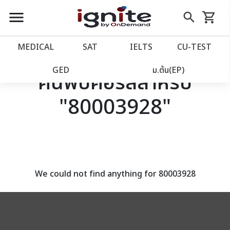
close
close
Skip
menu
search
shopping_cart
รถเข็น
to
Content
หน้าแรก
account_balance
MEDICAL
SAT
IELTS
CU‑TEST
เว็บไซต์อิกไนท์
power_settings_new
GED
ม.ต้น(EP)
ค้นพบคอร์สสำหรับ
"80003928"
โปรโมชั่น
local_offer
วางแผนการเรียน
import_contacts
เข้าสู่ระบบ
account_circle
We could not find anything for 80003928
ลงทะเบียน
assignment