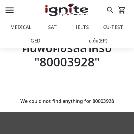
close
close
Skip
menu
search
shopping_cart
รถเข็น
to
Content
หน้าแรก
account_balance
MEDICAL
SAT
IELTS
CU‑TEST
เว็บไซต์อิกไนท์
power_settings_new
GED
ม.ต้น(EP)
ค้นพบคอร์สสำหรับ
"80003928"
โปรโมชั่น
local_offer
วางแผนการเรียน
import_contacts
เข้าสู่ระบบ
account_circle
We could not find anything for 80003928
ลงทะเบียน
assignment