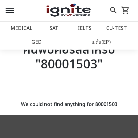
close
close
Skip
menu
search
shopping_cart
รถเข็น
to
Content
หน้าแรก
account_balance
MEDICAL
SAT
IELTS
CU‑TEST
เว็บไซต์อิกไนท์
power_settings_new
GED
ม.ต้น(EP)
ค้นพบคอร์สสำหรับ
"80001503"
โปรโมชั่น
local_offer
วางแผนการเรียน
import_contacts
เข้าสู่ระบบ
account_circle
We could not find anything for 80001503
ลงทะเบียน
assignment