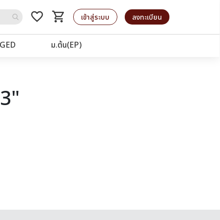
favorite_border
shopping_cart
รถเข็น
เข้าสู่ระบบ
ลงทะเบียน
GED
ม.ต้น(EP)
03"