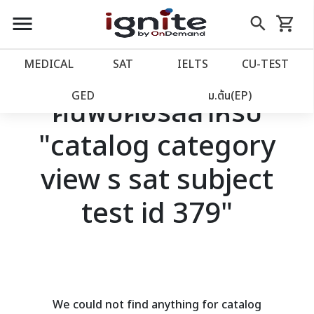
close
close
Skip
menu
search
shopping_cart
รถเข็น
to
Content
หน้าแรก
account_balance
MEDICAL
SAT
IELTS
CU‑TEST
เว็บไซต์อิกไนท์
power_settings_new
GED
ม.ต้น(EP)
ค้นพบคอร์สสำหรับ
"catalog category
โปรโมชั่น
local_offer
view s sat subject
วางแผนการเรียน
import_contacts
test id 379"
เข้าสู่ระบบ
account_circle
ลงทะเบียน
assignment
We could not find anything for catalog