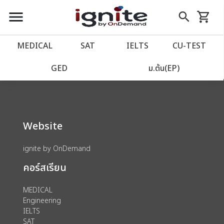
close
close
Skip
menu
search
shopping_cart
รถเข็น
to
Content
หน้าแรก
account_balance
MEDICAL
SAT
IELTS
CU‑TEST
We could not find anything for 80000177
เว็บไซต์อิกไนท์
power_settings_new
GED
ม.ต้น(EP)
โปรโมชั่น
local_offer
Website
วางแผนการเรียน
import_contacts
ignite by OnDemand
เข้าสู่ระบบ
account_circle
คอร์สเรียน
ลงทะเบียน
assignment
MEDICAL
Engineering
IELTS
SAT