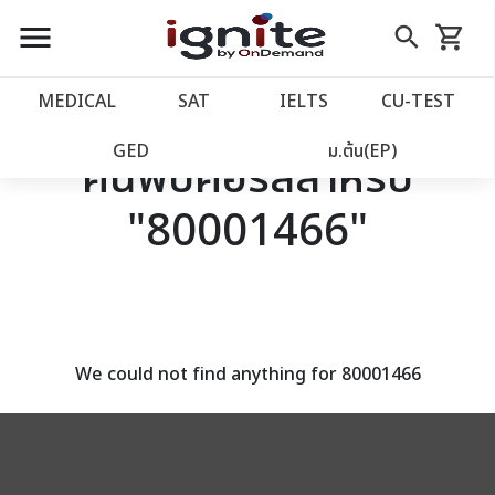
close
close
Skip
menu
search
shopping_cart
รถเข็น
to
Content
หน้าแรก
account_balance
MEDICAL
SAT
IELTS
CU‑TEST
เว็บไซต์อิกไนท์
power_settings_new
GED
ม.ต้น(EP)
ค้นพบคอร์สสำหรับ
"80001466"
โปรโมชั่น
local_offer
วางแผนการเรียน
import_contacts
เข้าสู่ระบบ
account_circle
We could not find anything for 80001466
ลงทะเบียน
assignment