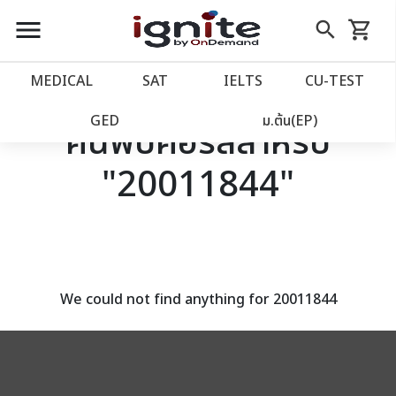
close
close
Skip
menu
search
shopping_cart
รถเข็น
to
Content
หน้าแรก
account_balance
MEDICAL
SAT
IELTS
CU‑TEST
เว็บไซต์อิกไนท์
power_settings_new
GED
ม.ต้น(EP)
ค้นพบคอร์สสำหรับ
"20011844"
โปรโมชั่น
local_offer
วางแผนการเรียน
import_contacts
เข้าสู่ระบบ
account_circle
We could not find anything for 20011844
ลงทะเบียน
assignment