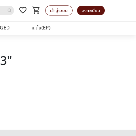
favorite_border
shopping_cart
รถเข็น
เข้าสู่ระบบ
ลงทะเบียน
GED
ม.ต้น(EP)
63"