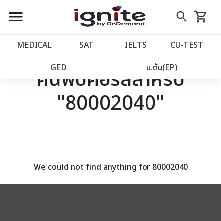
close
close
Skip
menu
search
shopping_cart
รถเข็น
to
Content
หน้าแรก
account_balance
MEDICAL
SAT
IELTS
CU‑TEST
เว็บไซต์อิกไนท์
power_settings_new
GED
ม.ต้น(EP)
ค้นพบคอร์สสำหรับ
"80002040"
โปรโมชั่น
local_offer
วางแผนการเรียน
import_contacts
เข้าสู่ระบบ
account_circle
We could not find anything for 80002040
ลงทะเบียน
assignment