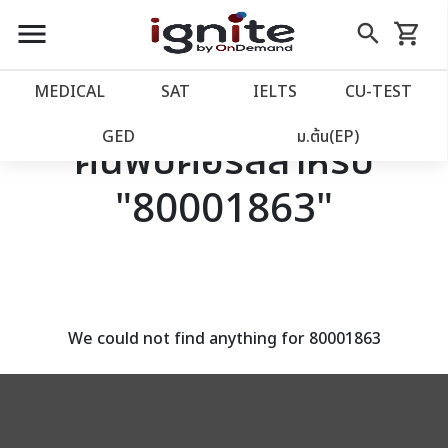
close
close
Skip
menu
search
shopping_cart
รถเข็น
to
Content
หน้าแรก
account_balance
MEDICAL
SAT
IELTS
CU‑TEST
เว็บไซต์อิกไนท์
power_settings_new
GED
ม.ต้น(EP)
ค้นพบคอร์สสำหรับ
"80001863"
โปรโมชั่น
local_offer
วางแผนการเรียน
import_contacts
เข้าสู่ระบบ
account_circle
We could not find anything for 80001863
ลงทะเบียน
assignment