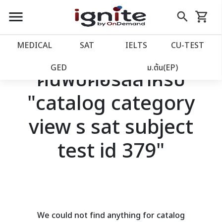
close
close
Skip
menu
search
shopping_cart
รถเข็น
to
Content
หน้าแรก
account_balance
MEDICAL
SAT
IELTS
CU‑TEST
เว็บไซต์อิกไนท์
power_settings_new
GED
ม.ต้น(EP)
ค้นพบคอร์สสำหรับ
"catalog category
โปรโมชั่น
local_offer
view s sat subject
วางแผนการเรียน
import_contacts
test id 379"
เข้าสู่ระบบ
account_circle
ลงทะเบียน
assignment
We could not find anything for catalog