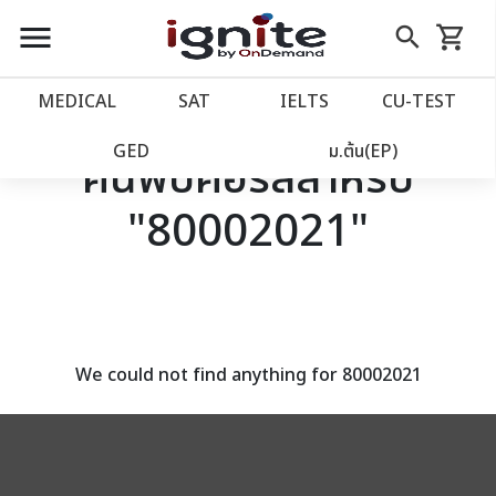
close
close
Skip
menu
search
shopping_cart
รถเข็น
to
Content
หน้าแรก
account_balance
MEDICAL
SAT
IELTS
CU‑TEST
เว็บไซต์อิกไนท์
power_settings_new
GED
ม.ต้น(EP)
ค้นพบคอร์สสำหรับ
"80002021"
โปรโมชั่น
local_offer
วางแผนการเรียน
import_contacts
เข้าสู่ระบบ
account_circle
We could not find anything for 80002021
ลงทะเบียน
assignment