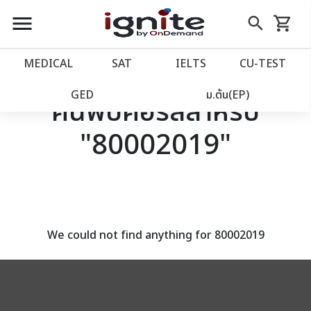
close
close
Skip
menu
search
shopping_cart
รถเข็น
to
Content
หน้าแรก
account_balance
MEDICAL
SAT
IELTS
CU‑TEST
เว็บไซต์อิกไนท์
power_settings_new
GED
ม.ต้น(EP)
ค้นพบคอร์สสำหรับ
"80002019"
โปรโมชั่น
local_offer
วางแผนการเรียน
import_contacts
เข้าสู่ระบบ
account_circle
We could not find anything for 80002019
ลงทะเบียน
assignment