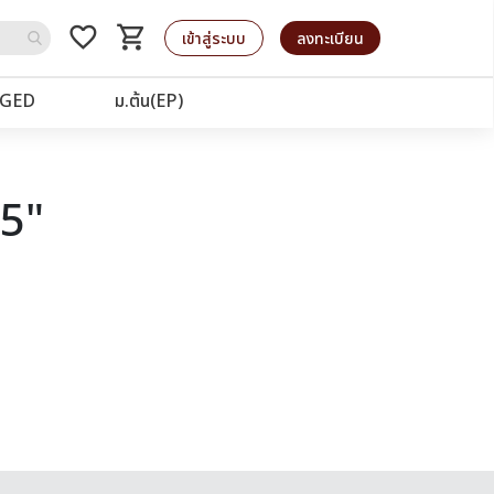
favorite_border
shopping_cart
รถเข็น
เข้าสู่ระบบ
ลงทะเบียน
GED
ม.ต้น(EP)
25"