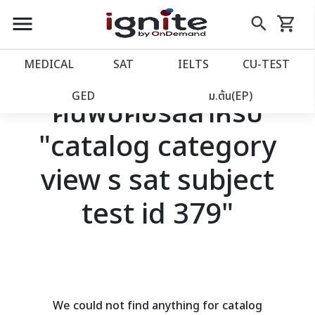
close
close
Skip
menu
search
shopping_cart
รถเข็น
to
Content
หน้าแรก
account_balance
MEDICAL
SAT
IELTS
CU‑TEST
เว็บไซต์อิกไนท์
power_settings_new
GED
ม.ต้น(EP)
ค้นพบคอร์สสำหรับ
"catalog category
โปรโมชั่น
local_offer
view s sat subject
วางแผนการเรียน
import_contacts
test id 379"
เข้าสู่ระบบ
account_circle
ลงทะเบียน
assignment
We could not find anything for catalog