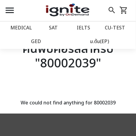
close
close
Skip
menu
search
shopping_cart
รถเข็น
to
Content
หน้าแรก
account_balance
MEDICAL
SAT
IELTS
CU‑TEST
เว็บไซต์อิกไนท์
power_settings_new
GED
ม.ต้น(EP)
ค้นพบคอร์สสำหรับ
"80002039"
โปรโมชั่น
local_offer
วางแผนการเรียน
import_contacts
เข้าสู่ระบบ
account_circle
We could not find anything for 80002039
ลงทะเบียน
assignment