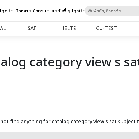
Skip
 Ignite
นัดหมาย Consult
คุยกับพี่ ๆ Ignite
to
Content
AL
SAT
IELTS
CU‑TEST
talog category view s sat
not find anything for catalog category view s sat subject t