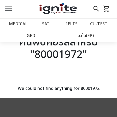
close
close
Skip
menu
search
shopping_cart
รถเข็น
to
Content
หน้าแรก
account_balance
MEDICAL
SAT
IELTS
CU‑TEST
เว็บไซต์อิกไนท์
power_settings_new
GED
ม.ต้น(EP)
ค้นพบคอร์สสำหรับ
"80001972"
โปรโมชั่น
local_offer
วางแผนการเรียน
import_contacts
เข้าสู่ระบบ
account_circle
We could not find anything for 80001972
ลงทะเบียน
assignment