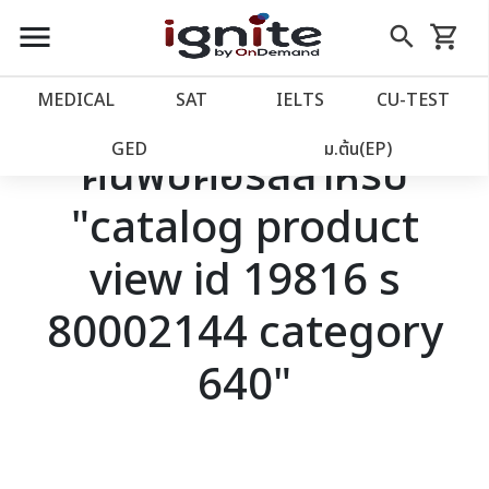
close
close
Skip
menu
search
shopping_cart
รถเข็น
to
Content
หน้าแรก
account_balance
MEDICAL
SAT
IELTS
CU‑TEST
เว็บไซต์อิกไนท์
power_settings_new
GED
ม.ต้น(EP)
ค้นพบคอร์สสำหรับ
"catalog product
โปรโมชั่น
local_offer
view id 19816 s
วางแผนการเรียน
import_contacts
80002144 category
เข้าสู่ระบบ
account_circle
640"
ลงทะเบียน
assignment