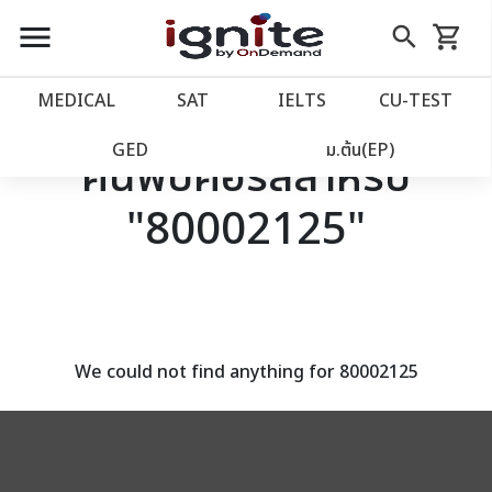
close
close
Skip
menu
search
shopping_cart
รถเข็น
to
Content
หน้าแรก
account_balance
MEDICAL
SAT
IELTS
CU‑TEST
เว็บไซต์อิกไนท์
power_settings_new
GED
ม.ต้น(EP)
ค้นพบคอร์สสำหรับ
"80002125"
โปรโมชั่น
local_offer
วางแผนการเรียน
import_contacts
เข้าสู่ระบบ
account_circle
We could not find anything for 80002125
ลงทะเบียน
assignment